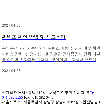
2021.01.06
위변조 확인 방법 및 신고센터
운영목적 - 검사증명서의 위변조 예방 및 진위 여부 확인
서비스 강화 신청대상 - 한진철관 검사증명서 진위 여부
를 확인을 희망하는 고객사 확인안내 - 당사가 보유하고
있는 원본과 고객사가 소유한 증명서 원본 대조 실시 접수
2021.01.06
처 - 이메일 : parkyj@hanjinpipe.co.kr - 문의 : 041-582-
2255 (품질기술팀 박영재 차장) ※ 검사증명서의 위/변조
시 사문서 위조(형법231조)로 불이익을 당하실 수 있습니
다.
한진철관 본사
:
충남 천안시 서북구 입장면 신대길 15
Tel :
041-582-2255
Fax : 041-582-0449
서울사무소
:
서울특별시 강남구 강남대로 62길 3 한진빌딩 11