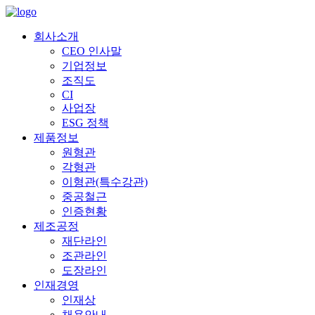
회사소개
CEO 인사말
기업정보
조직도
CI
사업장
ESG 정책
제품정보
원형관
각형관
이형관(특수강관)
중공철근
인증현황
제조공정
재단라인
조관라인
도장라인
인재경영
인재상
채용안내